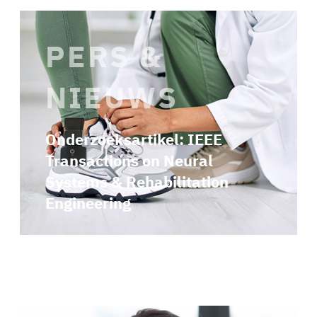
PERS &
NIEUWS
Onderzoeksartikel: IEEE
Transactions on Neural
Systems & Rehabilitation
Engineering