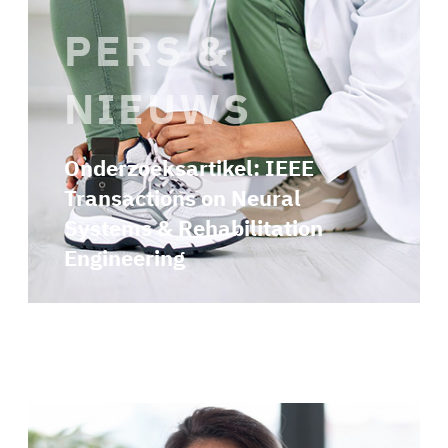
PERS &
NIEUWS
Onderzoeksartikel: IEEE
Transactions on Neural
Systems & Rehabilitation
Engineering