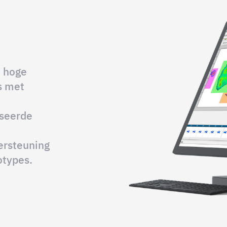
n hoge
s met
aseerde
ersteuning
otypes.