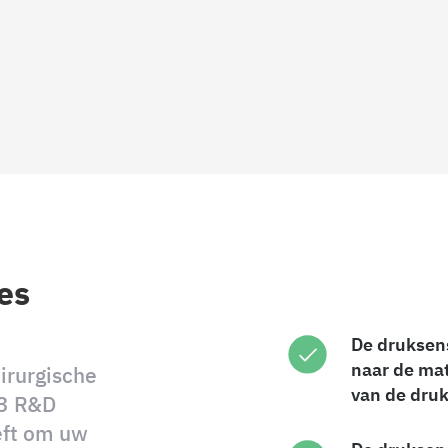
ies
De druksenso
naar de ma
irurgische
van de druk
X3 R&D
eft om uw