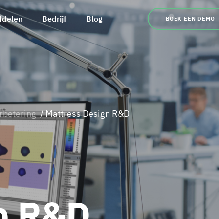
ddelen
Bedrijf
Blog
BOEK EEN DEMO
rbetering
/ Mattress Design R&D
p R&D